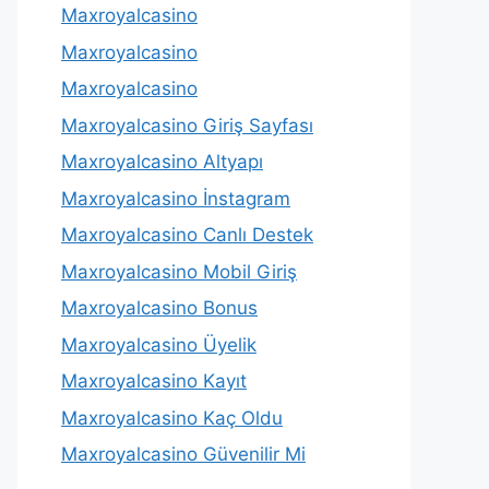
Maxroyalcasino
Maxroyalcasino
Maxroyalcasino
Maxroyalcasino Giriş Sayfası
Maxroyalcasino Altyapı
Maxroyalcasino İnstagram
Maxroyalcasino Canlı Destek
Maxroyalcasino Mobil Giriş
Maxroyalcasino Bonus
Maxroyalcasino Üyelik
Maxroyalcasino Kayıt
Maxroyalcasino Kaç Oldu
Maxroyalcasino Güvenilir Mi