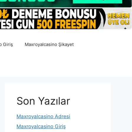
 Giriş
Maxroyalcasino Şikayet
Son Yazılar
Maxroyalcasino Adresi
Maxroyalcasino Giriş