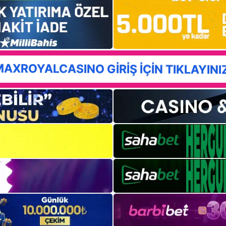
AXROYALCASINO GİRİŞ İÇİN TIKLAYINI