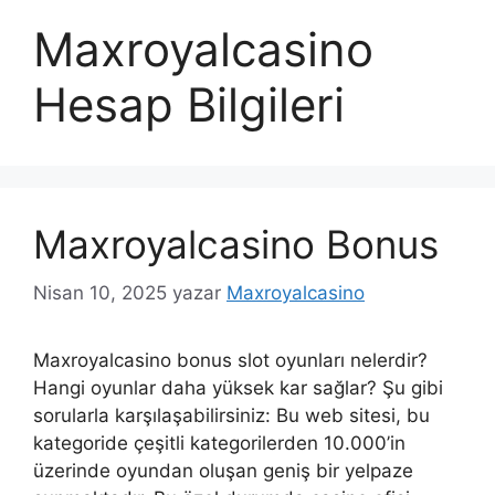
Maxroyalcasino
Hesap Bilgileri
Maxroyalcasino Bonus
Nisan 10, 2025
yazar
Maxroyalcasino
Maxroyalcasino bonus slot oyunları nelerdir?
Hangi oyunlar daha yüksek kar sağlar? Şu gibi
sorularla karşılaşabilirsiniz: Bu web sitesi, bu
kategoride çeşitli kategorilerden 10.000’in
üzerinde oyundan oluşan geniş bir yelpaze