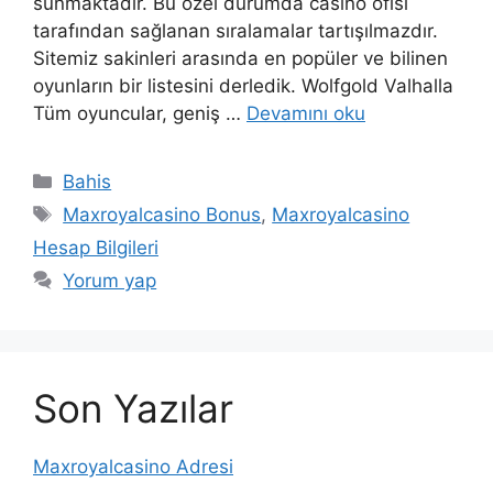
sunmaktadır. Bu özel durumda casino ofisi
tarafından sağlanan sıralamalar tartışılmazdır.
Sitemiz sakinleri arasında en popüler ve bilinen
oyunların bir listesini derledik. Wolfgold Valhalla
Tüm oyuncular, geniş …
Devamını oku
Kategoriler
Bahis
Etiketler
Maxroyalcasino Bonus
,
Maxroyalcasino
Hesap Bilgileri
Yorum yap
Son Yazılar
Maxroyalcasino Adresi