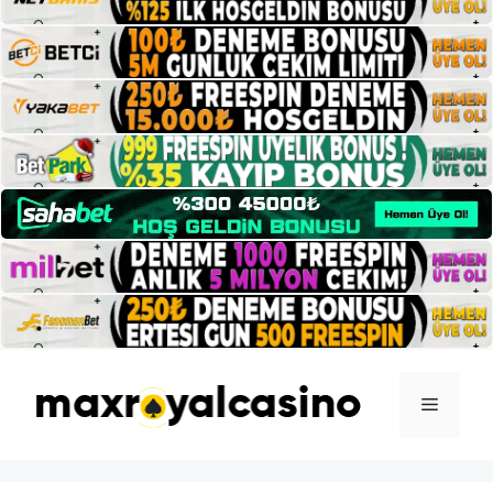
İçeriğe
atla
Menü