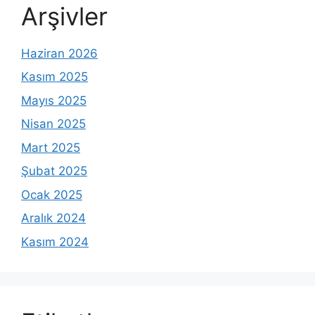
Arşivler
Haziran 2026
Kasım 2025
Mayıs 2025
Nisan 2025
Mart 2025
Şubat 2025
Ocak 2025
Aralık 2024
Kasım 2024