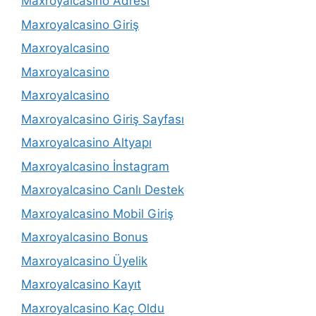
Maxroyalcasino Adresi
Maxroyalcasino Giriş
Maxroyalcasino
Maxroyalcasino
Maxroyalcasino
Maxroyalcasino Giriş Sayfası
Maxroyalcasino Altyapı
Maxroyalcasino İnstagram
Maxroyalcasino Canlı Destek
Maxroyalcasino Mobil Giriş
Maxroyalcasino Bonus
Maxroyalcasino Üyelik
Maxroyalcasino Kayıt
Maxroyalcasino Kaç Oldu