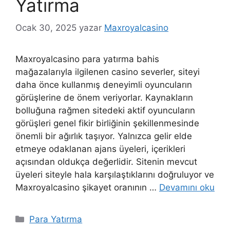
Yatırma
Ocak 30, 2025
yazar
Maxroyalcasino
Maxroyalcasino para yatırma bahis
mağazalarıyla ilgilenen casino severler, siteyi
daha önce kullanmış deneyimli oyuncuların
görüşlerine de önem veriyorlar. Kaynakların
bolluğuna rağmen sitedeki aktif oyuncuların
görüşleri genel fikir birliğinin şekillenmesinde
önemli bir ağırlık taşıyor. Yalnızca gelir elde
etmeye odaklanan ajans üyeleri, içerikleri
açısından oldukça değerlidir. Sitenin mevcut
üyeleri siteyle hala karşılaştıklarını doğruluyor ve
Maxroyalcasino şikayet oranının …
Devamını oku
Kategoriler
Para Yatırma