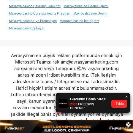
Maxroyalcasino Çevrimiçi Jackpot
Maxroyalcasino Ödeme İşlemi
Maxroyalcasino Ücretsiz Analiz Fırsatları
Maxroyalcasino Üyelik
Maxroyalcasino Üye Promosyon
Maxroyalcasino İnstagram
Maxroyalcasino Şikayet
Avrasya'nın en büyük reklam platformunda olmak için
Microsoft Teams:
reklam@avrasyamarketing.com
adresimizden veya Telegram: @Avrasyamarketing
adresimizden irtibat kurabilirsiniz. (Tek iletişim
adreslerimiz teams / telegram ve mail adresimizdir.
Harici hiçbir iletişim adresimiz bulunmamaktadır.
Lütfen itibar etmeyiniz.) Türkiye yasalarına göre 7258
sayılı kanun uyarınca yasa dışı bahis oynamanın
cezaları mevcuttur. Şu an bulunduğunuz site hiç bir
şekilde illegal bahis oyunları oynatmıyor ve oynamaya
aracı olmuyordur.
betcos
|
vebahis
|
xslot
|
betsilin
|
×
pit10bet
|
veracasino
|
betmatik
|
misbahis