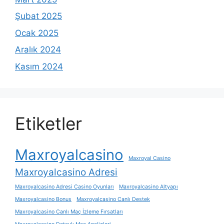
Şubat 2025
Ocak 2025
Aralık 2024
Kasım 2024
Etiketler
Maxroyalcasino
Maxroyal Casino
Maxroyalcasino Adresi
Maxroyalcasino Adresi Casino Oyunları
Maxroyalcasino Altyapı
Maxroyalcasino Bonus
Maxroyalcasino Canlı Destek
Maxroyalcasino Canlı Maç İzleme Fırsatları