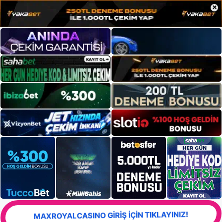
×
MAXROYALCASINO GİRİŞ İÇİN TIKLAYINIZ!