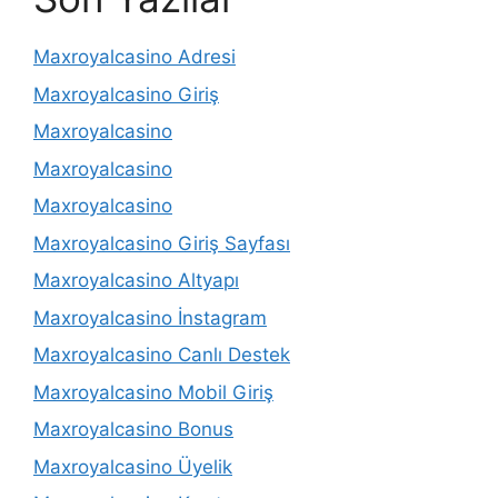
Maxroyalcasino Adresi
Maxroyalcasino Giriş
Maxroyalcasino
Maxroyalcasino
Maxroyalcasino
Maxroyalcasino Giriş Sayfası
Maxroyalcasino Altyapı
Maxroyalcasino İnstagram
Maxroyalcasino Canlı Destek
Maxroyalcasino Mobil Giriş
Maxroyalcasino Bonus
Maxroyalcasino Üyelik