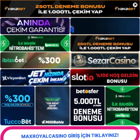
×
MAXROYALCASINO GİRİŞ İÇİN TIKLAYINIZ!