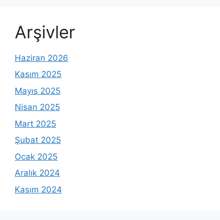
Arşivler
Haziran 2026
Kasım 2025
Mayıs 2025
Nisan 2025
Mart 2025
Şubat 2025
Ocak 2025
Aralık 2024
Kasım 2024