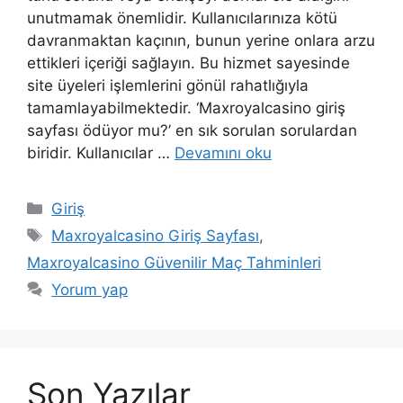
unutmamak önemlidir. Kullanıcılarınıza kötü
davranmaktan kaçının, bunun yerine onlara arzu
ettikleri içeriği sağlayın. Bu hizmet sayesinde
site üyeleri işlemlerini gönül rahatlığıyla
tamamlayabilmektedir. ‘Maxroyalcasino giriş
sayfası ödüyor mu?’ en sık sorulan sorulardan
biridir. Kullanıcılar …
Devamını oku
Kategoriler
Giriş
Etiketler
Maxroyalcasino Giriş Sayfası
,
Maxroyalcasino Güvenilir Maç Tahminleri
Yorum yap
Son Yazılar