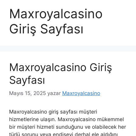
Maxroyalcasino
Giriş Sayfası
Maxroyalcasino Giriş
Sayfası
Mayıs 15, 2025
yazar
Maxroyalcasino
Maxroyalcasino giriş sayfası müşteri
hizmetlerine ulaşın. Maxroyalcasino mükemmel
bir müşteri hizmeti sunduğunu ve olabilecek her
türlü sorunu veya endişeyi derhal ele aldığını